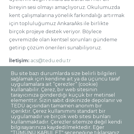
bireyin sesi olmayı amaçlıyoruz. Okulumuzda
kent çalışmalarına yönelik farkındalığı artırmak
için topluluğumuz AnkaraAks ile birlikte
birçok projeye destek veriyor. Böylece
çevremizde olan kentsel sorunları gündeme
getirip çözüm önerileri sunabiliyoruz.
İletişim:
acs@tedu.edu.tr
Instagram:
tedukultursanat
Bu site bazı durumlarda size belirli bilgileri
sağlamak için kendine ait ya da üçüncü taraf
uygulamalara ait “çerezler” (cookie)
kullanabilir. Çerez, bir web sitesinin
tarayıcınıza gönderdiği küçük bir metinsel
elementtir. Sizin sabit diskinizde depolanır ve
TEDÜ açısından tamamen anonim bir
Dipnot
Sıkça Sorulan Sorular
içeriktir. Çerez kullanımını standart bir
uygulamadır ve birçok web sitesi bunları
Kişisel Verilerin Korunması
kullanmaktadır. Çerezler sitemize değil kendi
Gizlilik Politikası
Sorumluluk Reddi
bilgisayarınıza kaydedilmektedir. Eğer
"TÜMÜNÜ KABUL ET" seçeneğine tıklarsanız