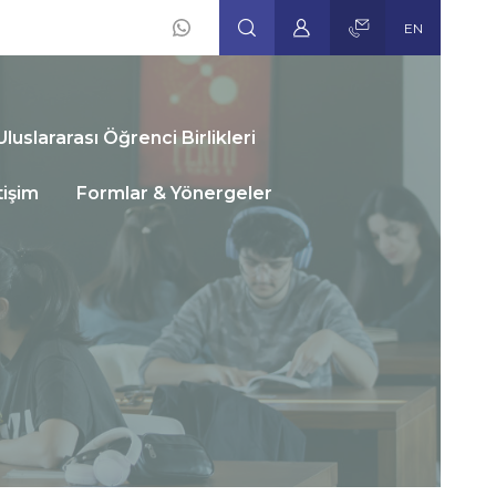
EN
Social
Icons
luslararası Öğrenci Birlikleri
tişim
Formlar & Yönergeler