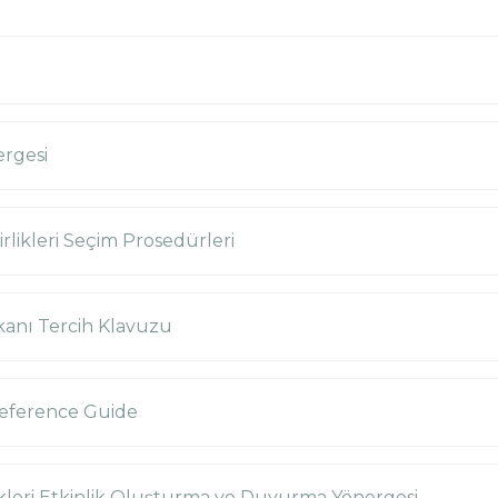
ergesi
rlikleri Seçim Prosedürleri
kanı Tercih Klavuzu
reference Guide
ikleri Etkinlik Oluşturma ve Duyurma Yönergesi