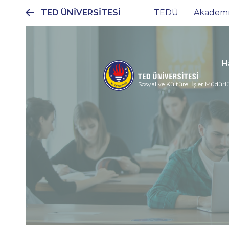
TED ÜNİVERSİTESİ
TEDÜ
Akadem
Ana
gezinti
menüsü
H
Sosyal ve Kültürel İşler Müdür