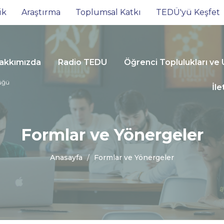
ik
Araştırma
Toplumsal Katkı
TEDÜ'yü Keşfet
akkımızda
Radio TEDU
Öğrenci Toplulukları ve U
lüğü
İle
Formlar ve Yönergeler
Anasayfa
Formlar ve Yönergeler