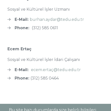
Sosyal ve Kültürel İşler Uzmanı
E-Mail:
burhan.aydar@tedu.edu.tr
Phone:
(312) 585 0611
Ecem Ertaç
Sosyal ve Kültürel İşler İdari Çalışanı
E-Mail:
ecem.ertaç@tedu.edu.tr
Phone:
(312) 585 0464
Bu site bazı durumlarda size belirli bilgileri