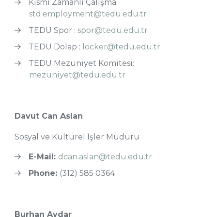
Kısmi Zamanlı Çalışma:
std.employment@tedu.edu.tr
TEDU Spor :
spor@tedu.edu.tr
TEDU Dolap :
locker@tedu.edu.tr
TEDU Mezuniyet Komitesi:
mezuniyet@tedu.edu.tr
Davut Can Aslan
Sosyal ve Kültürel İşler Müdürü
E-Mail:
dcan.aslan@tedu.edu.tr
Phone:
(312) 585 0364
Burhan Aydar