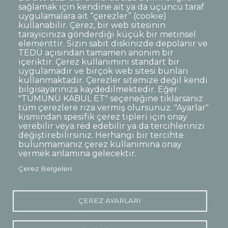
sağlamak için kendine ait ya da üçüncü taraf
uygulamalara ait “çerezler” (cookie)
kullanabilir. Çerez, bir web sitesinin
tarayıcınıza gönderdiği küçük bir metinsel
elementtir. Sizin sabit diskinizde depolanır ve
TEDÜ açısından tamamen anonim bir
Dipnot
Sıkça Sorulan Sorular
içeriktir. Çerez kullanımını standart bir
uygulamadır ve birçok web sitesi bunları
Kişisel Verilerin Korunması
kullanmaktadır. Çerezler sitemize değil kendi
Gizlilik Politikası
Sorumluluk Reddi
bilgisayarınıza kaydedilmektedir. Eğer
"TÜMÜNÜ KABUL ET" seçeneğine tıklarsanız
Açık Rıza
Kurumsal Kimlik
tüm çerezlere rıza vermiş olursunuz. "Ayarlar"
kısmından spesifik çerez tipleri için onay
© TED Üniversitesi. Ziya Gökalp Caddesi No:48 06420, Kolej
verebilir veya red edebilir ya da tercihlerinizi
Çankaya ANKARA
değiştirebilirsiniz. Herhangi bir tercihte
bulunmamanız çerez kullanımına onay
vermek anlamına gelecektir.
TED
TED
TED
TED
TED
Çerez Belgeleri
Üniversitesi
Üniversitesi
Üniversitesi
Üniversitesi
Üniversitesi
WhatsApp
Twitter
YouTube
Facebook
Instagram
LinkedIn
ile
sayfası
kanalı
sayfası
sayfası
sayfası
iletişime
geç
ÇEREZ AYARLARI