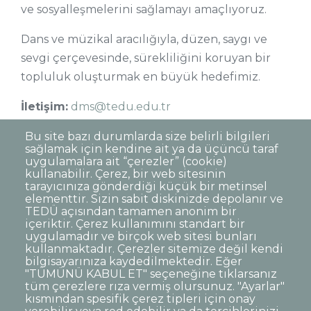
ve sosyalleşmelerini sağlamayı amaçlıyoruz.
Dans ve müzikal aracılığıyla, düzen, saygı ve
sevgi çerçevesinde, sürekliliğini koruyan bir
topluluk oluşturmak en büyük hedefimiz.
İletişim:
dms@tedu.edu.tr
Instagram:
tedudmt
Bu site bazı durumlarda size belirli bilgileri
sağlamak için kendine ait ya da üçüncü taraf
uygulamalara ait “çerezler” (cookie)
kullanabilir. Çerez, bir web sitesinin
tarayıcınıza gönderdiği küçük bir metinsel
elementtir. Sizin sabit diskinizde depolanır ve
TEDÜ açısından tamamen anonim bir
Dipnot
Sıkça Sorulan Sorular
içeriktir. Çerez kullanımını standart bir
uygulamadır ve birçok web sitesi bunları
Kişisel Verilerin Korunması
kullanmaktadır. Çerezler sitemize değil kendi
Gizlilik Politikası
Sorumluluk Reddi
bilgisayarınıza kaydedilmektedir. Eğer
"TÜMÜNÜ KABUL ET" seçeneğine tıklarsanız
Açık Rıza
Kurumsal Kimlik
tüm çerezlere rıza vermiş olursunuz. "Ayarlar"
kısmından spesifik çerez tipleri için onay
© TED Üniversitesi. Ziya Gökalp Caddesi No:48 06420, Kolej