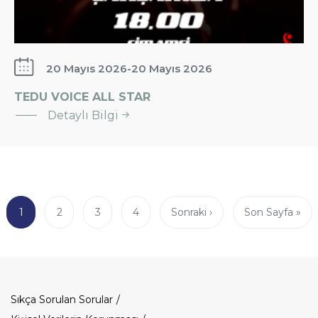
20 Mayıs 2026
-
20 Mayıs 2026
:
TEDU VOICE ALL STAR
TEDU
Detaylı Bilgi
VOICE
ALL
STAR
Sayfalama
Şu
1
Page
2
Page
3
Page
4
Sonraki
Sonraki ›
Son
Son Sayfa »
an
sayfa
sayfa
kullanılan
sayfa
Dipnot
Sıkça Sorulan Sorular