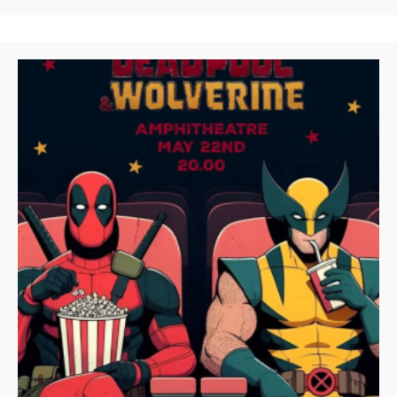
Kapısı
2
Deadpool
&amp;
Wolverine