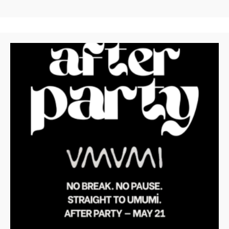
Yeme
Yarışması
After
Party