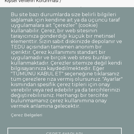
Kişisel Verilerin Korunması
Gizlilik Politikası
Sorumluluk Reddi
Bu site bazı durumlarda size belirli bilgileri
Açık Rıza
Kurumsal Kimlik
sağlamak için kendine ait ya da üçüncü taraf
uygulamalara ait “çerezler” (cookie)
© TED Üniversitesi. Ziya Gökalp Caddesi No:48 06420, Kolej
kullanabilir. Çerez, bir web sitesinin
tarayıcınıza gönderdiği küçük bir metinsel
Çankaya ANKARA
elementtir. Sizin sabit diskinizde depolanır ve
TEDÜ açısından tamamen anonim bir
içeriktir. Çerez kullanımını standart bir
TED
TED
TED
TED
TED
Üniversitesi
Üniversitesi
Üniversitesi
Üniversitesi
Üniversitesi
WhatsApp
uygulamadır ve birçok web sitesi bunları
Twitter
YouTube
Facebook
Instagram
LinkedIn
ile
kullanmaktadır. Çerezler sitemize değil kendi
sayfası
kanalı
sayfası
sayfası
sayfası
iletişime
bilgisayarınıza kaydedilmektedir. Eğer
geç
"TÜMÜNÜ KABUL ET" seçeneğine tıklarsanız
tüm çerezlere rıza vermiş olursunuz. "Ayarlar"
kısmından spesifik çerez tipleri için onay
verebilir veya red edebilir ya da tercihlerinizi
değiştirebilirsiniz. Herhangi bir tercihte
bulunmamanız çerez kullanımına onay
vermek anlamına gelecektir.
Çerez Belgeleri
ÇEREZ AYARLARI