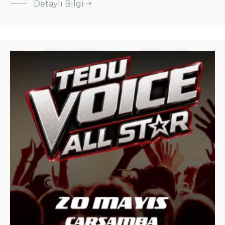
Detaylı Bilgi
Tasarım
Pazarı
TEDU
VOICE
ALL
STAR